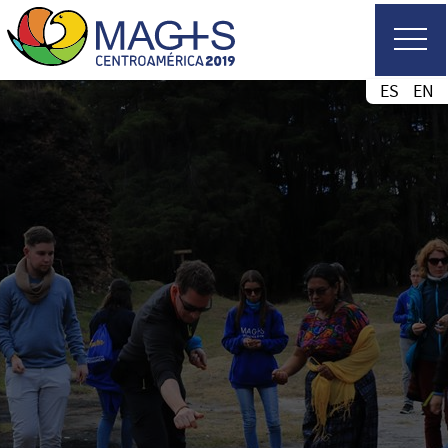
ES
EN